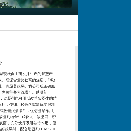
小
煤现状自主研发并生产的新型产
灰、细泥含量比较高的煤质，单独
理，有显著效果。我公司现主要服
、内蒙等各大洗煤厂。
助凝剂
，助凝剂也可用以改善絮凝体的结
作用．使细小松散的絮凝体变得粗
或改善
混凝
条件，促进
凝聚
作用,
与絮凝剂结合生成较大、较坚固、密
表面，充分发挥吸附卷带作用，促
良好效果时，配合
助凝剂HTMC-HF