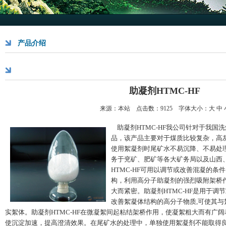
产品介绍
助凝剂HTMC-HF
来源：本站
点击数：9125 字体大小：
大
中
助凝剂HTMC-HF
我公司针对于我国洗
品，该产品主要对于煤质比较复杂，高
使用絮凝剂时尾矿水不易沉降、不易处
务于兖矿、肥矿等各大矿务局以及山西
HTMC-HF
可用以调节或改善混凝的条件
构，利用高分子助凝剂的强烈吸附架桥
大而紧密
。
助凝剂HTMC-HF
是用于调节
改善絮凝体结构的高分子物质,可使其
实
絮体
。
助凝剂HTMC-HF
在微凝絮间起粘结架桥作用，使凝絮粗大而有广阔
使沉淀加速，提高澄清效果。在尾矿水的处理中，单独使用
絮凝剂
不能取得